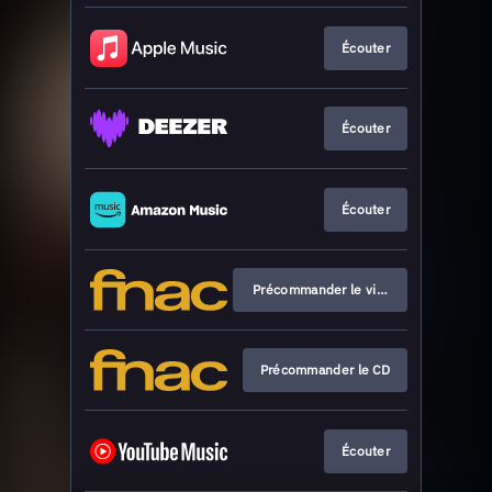
Écouter
Écouter
Écouter
Précommander le vinyle
Précommander le CD
Écouter